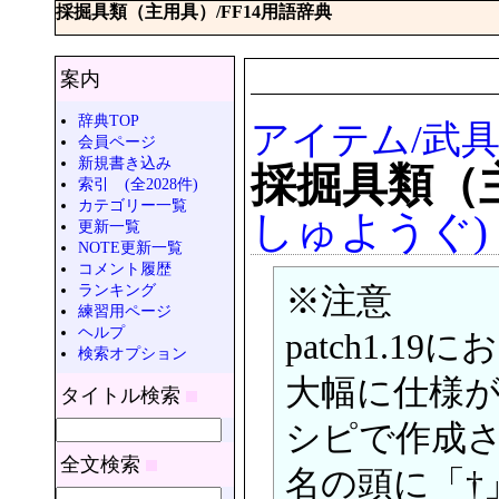
採掘具類（主用具）/FF14用語辞典
案内
辞典TOP
アイテム/武具
会員ページ
新規書き込み
採掘具類（
索引 (全2028件)
カテゴリー一覧
しゅようぐ)
更新一覧
NOTE更新一覧
コメント履歴
ランキング
※注意
練習用ページ
ヘルプ
patch1.19
検索オプション
大幅に仕様が変
タイトル検索
シピで作成
全文検索
名の頭に「†