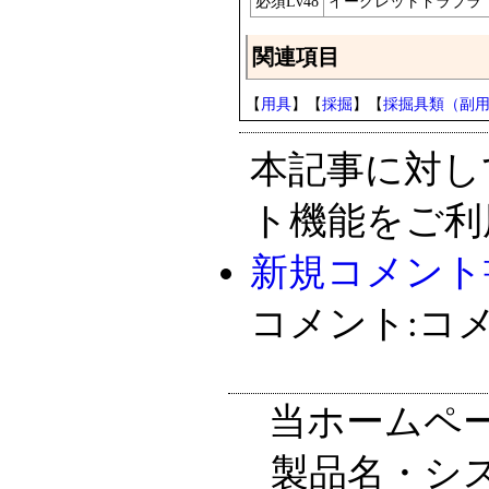
必須Lv48
イーグレットドラブラ
関連項目
【
用具
】【
採掘
】【
採掘具類（副
本記事に対し
ト機能をご利
新規コメント
コメント:コ
当ホームペ
製品名・シ