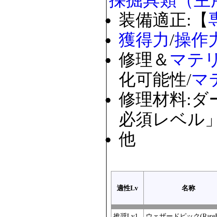
採掘具類（主
装備適正:【
獲得力
/
操作
修理＆
マテ
化可能性/
マ
修理材料:ダ
必須レベル」
他
適性Lv
名称
推奨Lv1
ウェザードピック(RareE