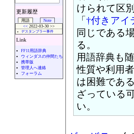
けられて区
更新履歴
「
†付きアイ
用語
Note
<<
2022-03-30 >>
同じである
デスタンブラー事件
Link
る。
FF11用語辞典
用語辞典も随
ウィンダスの仲間たち
携帯版
性質や利用
管理人へ連絡
フォーラム
は困難であ
ざっている
い。