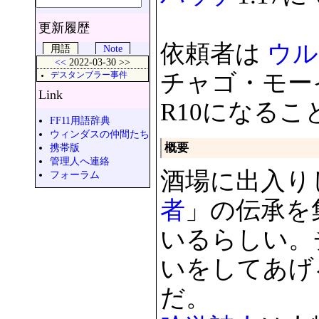
更新履歴
依頼者は
ウル
用語
Note
<<
2022-03-30 >>
チャゴ・モーイ 
デスタンブラー事件
Link
R10になる
FF11用語辞典
ウィンダスの仲間たち
概要
携帯版
管理人へ連絡
酒場に出入り
フォーラム
者
」の伝承を
いるらしい。
いをしてあげ
だ。