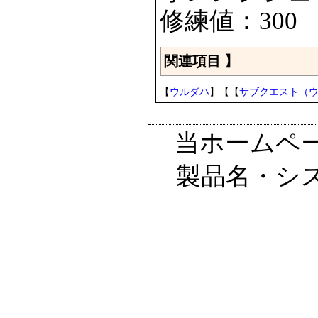
修練値：300
関連項目
】
【
ウルダハ
】【【
サブクエスト（
当ホームペ
製品名・シ