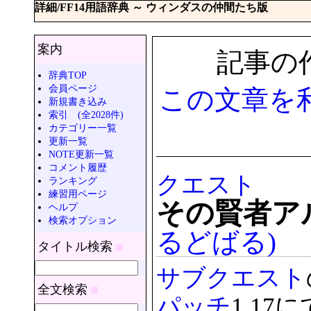
詳細/FF14用語辞典 ～ ウィンダスの仲間たち版
案内
記事の作成
辞典TOP
会員ページ
この文章を
新規書き込み
索引 (全2028件)
カテゴリー一覧
更新一覧
NOTE更新一覧
コメント履歴
クエスト
ランキング
練習用ページ
その賢者ア
ヘルプ
検索オプション
るどばる)
タイトル検索
サブクエスト
全文検索
パッチ
1.1