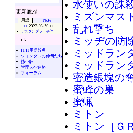
水使いの誅
更新履歴
ミズンマス
用語
Note
乱れ撃ち
<<
2022-03-30 >>
デスタンブラー事件
ミッヂの防
Link
ミッドラン
FF11用語辞典
ウィンダスの仲間たち
携帯版
ミッドラン
管理人へ連絡
フォーラム
密造銀塊の
蜜蜂の巣
蜜蝋
ミトン
ミトン［Ｇ