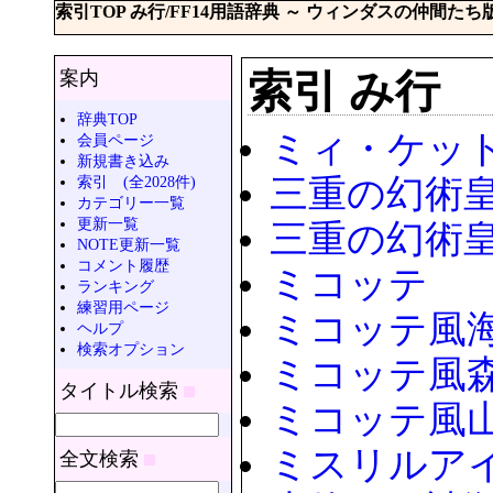
索引TOP み行/FF14用語辞典 ～ ウィンダスの仲間たち
索引 み行
案内
辞典TOP
ミィ・ケッ
会員ページ
新規書き込み
索引 (全2028件)
三重の幻術
カテゴリー一覧
更新一覧
三重の幻術皇
NOTE更新一覧
コメント履歴
ミコッテ
ランキング
練習用ページ
ミコッテ風
ヘルプ
検索オプション
ミコッテ風
タイトル検索
ミコッテ風
ミスリルア
全文検索