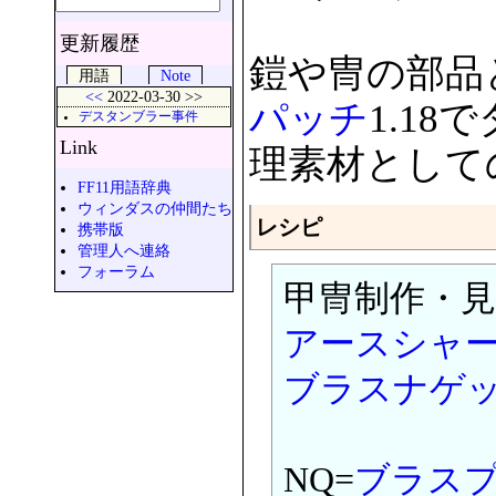
更新履歴
鎧や冑の部品
用語
Note
<<
2022-03-30 >>
パッチ
1.1
デスタンブラー事件
Link
理素材として
FF11用語辞典
ウィンダスの仲間たち
レシピ
携帯版
管理人へ連絡
フォーラム
甲冑制作・見
アースシャ
ブラスナゲ
NQ=
ブラス