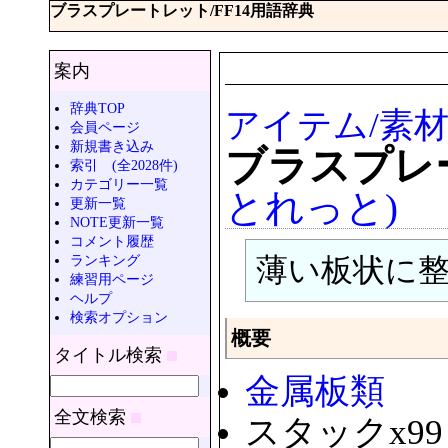
ブラスプレートレット/FF14用語辞典
案内
辞典TOP
アイテム/素材
会員ページ
新規書き込み
ブラスプレ
索引 (全2028件)
カテゴリー一覧
とれっと)
更新一覧
NOTE更新一覧
コメント履歴
ランキング
薄い板状に
練習用ページ
ヘルプ
検索オプション
概要
タイトル検索
金属板類
全文検索
スタックx99