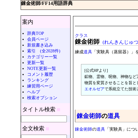
錬金術師/FF14用語辞典
案内
辞典TOP
クラス
会員ページ
錬金術師
(れんきんじゅつ
新規書き込み
索引 (全2028件)
練成
道具
「実験具（蒸留器）」
カテゴリー一覧
更新一覧
NOTE更新一覧
[公式HPより]
コメント履歴
鉱物、霊物、呪物、神物など
ランキング
物質を変質させることを旨と
練習用ページ
エオルゼア
で系統立てた技術
ヘルプ
検索オプション
タイトル検索
錬金術師
の
道具
全文検索
錬金術師
の
道具
「実験具」につ