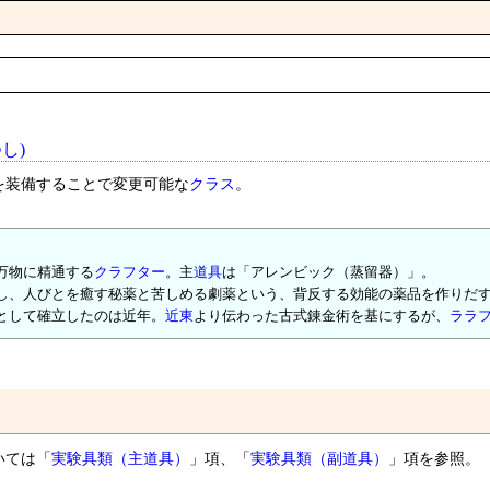
し)
を装備することで変更可能な
クラス
。
万物に精通する
クラフター
。主
道具
は「アレンビック（蒸留器）」。
し、人びとを癒す秘薬と苦しめる劇薬という、背反する効能の薬品を作りだ
として確立したのは近年。
近東
より伝わった古式錬金術を基にするが、
ララ
いては「
実験具類（主道具）
」項、「
実験具類（副道具）
」項を参照。