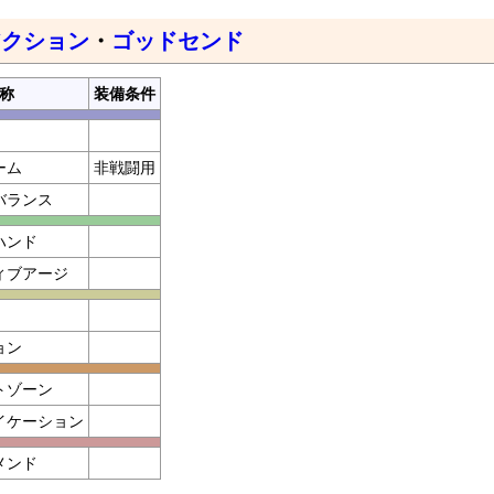
アクション
・
ゴッドセンド
称
装備条件
ーム
非戦闘用
バランス
ハンド
ィブアージ
ョン
トゾーン
イケーション
メンド