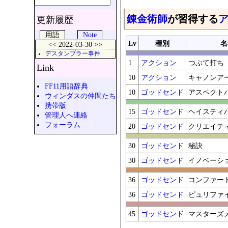
錬金術師
が習得する
更新履歴
用語
Note
Lv
種別
名
<<
2022-03-30 >>
デスタンブラー事件
1
アクション
つぶて打ち
Link
10
アクション
キャノンア
FF11用語辞典
10
ゴッドセンド
アスペクト
ウィンダスの仲間たち
携帯版
15
ゴッドセンド
ヘイスティ
管理人へ連絡
フォーラム
20
ゴッドセンド
クリエイテ
30
ゴッドセンド
秘訣
30
ゴッドセンド
イノベーシ
36
ゴッドセンド
コンファー
36
ゴッドセンド
ピュリファ
45
ゴッドセンド
マスターズ