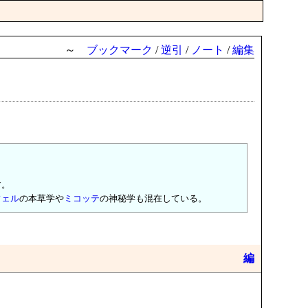
～
ブックマーク
/
逆引
/
ノート
/
編集
す。
フェル
の本草学や
ミコッテ
の神秘学も混在している。
編