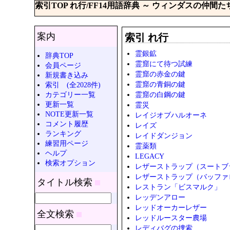
索引TOP れ行/FF14用語辞典 ～ ウィンダスの仲間た
案内
索引 れ行
霊銀鉱
辞典TOP
霊窟にて待つ試練
会員ページ
霊窟の赤金の鍵
新規書き込み
霊窟の青銅の鍵
索引 (全2028件)
カテゴリー一覧
霊窟の白鋼の鍵
更新一覧
霊災
NOTE更新一覧
レイジオブハルオーネ
コメント履歴
レイズ
ランキング
レイドダンジョン
練習用ページ
霊薬類
ヘルプ
LEGACY
検索オプション
レザーストラップ（スートブ
レザーストラップ（バッファ
タイトル検索
レストラン「ビスマルク」
レッデンアロー
レッドオーカーレザー
全文検索
レッドルースター農場
レディバグの捜索