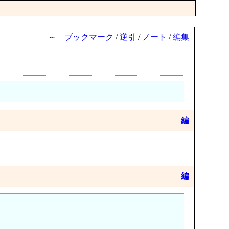
～
ブックマーク
/
逆引
/
ノート
/
編集
編
編