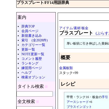
ブラスプレート/FF14用語辞典
案内
辞典TOP
アイテム/素材/板金
会員ページ
ブラスプレート
(ぶらす
新規書き込み
索引 (全2028件)
厚い板状に引き伸ばした黄銅
カテゴリー一覧
更新一覧
NOTE更新一覧
概要
コメント履歴
ランキング
練習用ページ
金属板類
ヘルプ
スタック×99
検索オプション
レシピ
タイトル検索
甲冑・ランク16・板金の
手引
全文検索
アースシャード
×6
ブラスインゴット