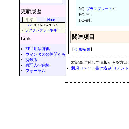
NQ=
ブラスプレート
×1
更新履歴
HQ=主：
用語
Note
HQ=副：
<<
2022-03-30 >>
デスタンブラー事件
関連項目
Link
FF11用語辞典
【
金属板類
】
ウィンダスの仲間たち
携帯版
本記事に対して情報がある方は
管理人へ連絡
新規コメント書き込み/コメン
フォーラム