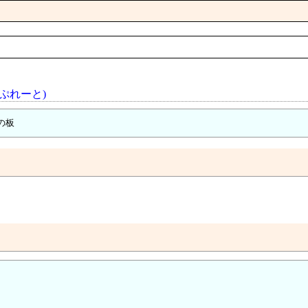
ぷれーと)
の板