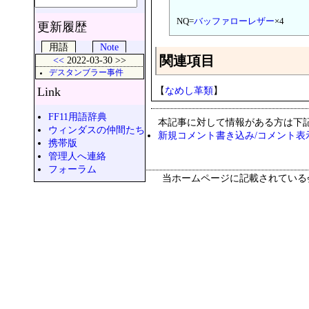
NQ=
バッファローレザー
×4
更新履歴
用語
Note
関連項目
<<
2022-03-30 >>
デスタンブラー事件
Link
【
なめし革類
】
FF11用語辞典
本記事に対して情報がある方は下
ウィンダスの仲間たち
新規コメント書き込み/コメント表
携帯版
管理人へ連絡
フォーラム
当ホームページに記載されている