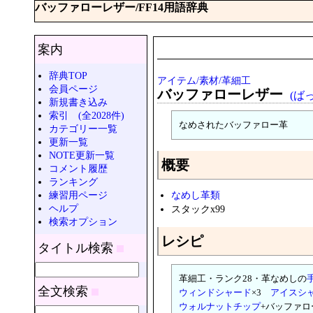
バッファローレザー/FF14用語辞典
案内
辞典TOP
アイテム/素材/革細工
会員ページ
バッファローレザー
(ば
新規書き込み
索引 (全2028件)
なめされたバッファロー革
カテゴリー一覧
更新一覧
NOTE更新一覧
概要
コメント履歴
ランキング
練習用ページ
なめし革類
ヘルプ
スタックx99
検索オプション
レシピ
タイトル検索
革細工・ランク28・革なめしの
全文検索
ウィンドシャード
×3
アイスシ
ウォルナットチップ
+バッファロ