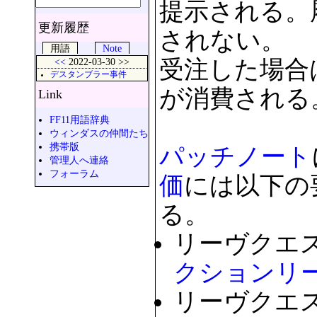
提示される。
更新履歴
されない。
用語
Note
<<
2022-03-30 >>
受注した場合
デスタンブラー事件
が消費される
Link
FF11用語辞典
ウィンダスの仲間たち
携帯版
パッチノート
管理人へ連絡
フォーラム
価
には以下の
る。
リーヴクエ
クションリ
リーヴクエ