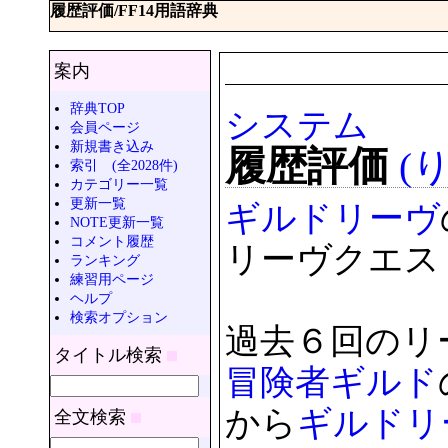
履歴評価/FF14用語辞典
案内
辞典TOP
システム
会員ページ
新規書き込み
履歴評価
(
索引 (全2028件)
カテゴリー一覧
更新一覧
ギルドリーヴ
NOTE更新一覧
コメント履歴
リーヴクエス
ランキング
練習用ページ
ヘルプ
検索オプション
過去６回のリ
タイトル検索
冒険者
ギルド
から
ギルドリ
全文検索