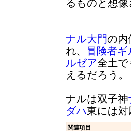
るものと想像
ナル大門
の内
れ、
冒険者
ギ
ルゼア
全土で
えるだろう。
ナルは双子神
ダハ
東には対
関連項目