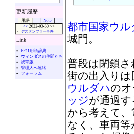
更新履歴
用語
Note
都市国家
ウル
<<
2022-03-30 >>
デスタンブラー事件
城門。
Link
FF11用語辞典
ウィンダスの仲間たち
普段は閉鎖さ
携帯版
管理人へ連絡
街の出入りは
フォーラム
ウルダハ
のオ
ッジ
が通過す
から考えて、
なく、車両等