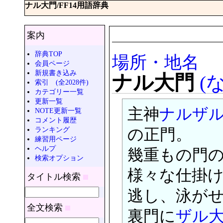
ナル大門/FF14用語辞典
案内
辞典TOP
場所・地名
会員ページ
新規書き込み
ナル大門
(
索引 (全2028件)
カテゴリー一覧
更新一覧
主神
ナルザ
NOTE更新一覧
コメント履歴
ランキング
の正門。
練習用ページ
ヘルプ
幾重もの門
検索オプション
様々な仕掛
タイトル検索
逃し、泳が
全文検索
裏門に
ザル