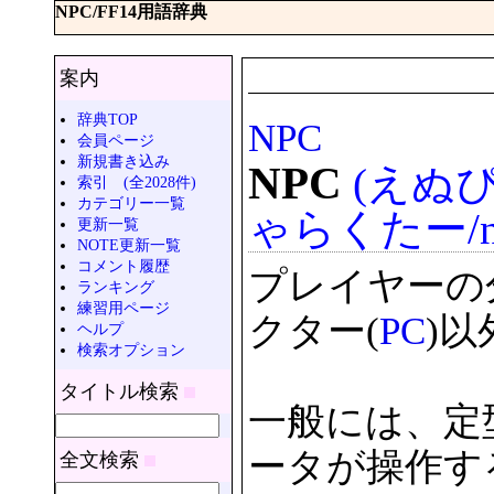
NPC/FF14用語辞典
案内
辞典TOP
NPC
会員ページ
新規書き込み
NPC
(えぬ
索引 (全2028件)
カテゴリー一覧
ゃらくたー/non-p
更新一覧
NOTE更新一覧
コメント履歴
プレイヤーの
ランキング
練習用ページ
クター(
PC
)
ヘルプ
検索オプション
タイトル検索
一般には、定
ータが操作す
全文検索