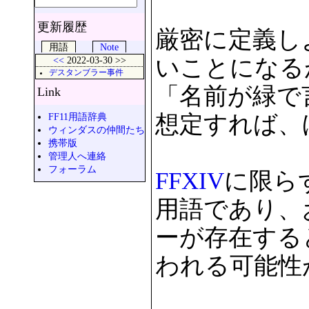
更新履歴
厳密に定義し
用語
Note
<<
2022-03-30 >>
いことになる
デスタンブラー事件
「名前が緑で
Link
FF11用語辞典
想定すれば、
ウィンダスの仲間たち
携帯版
管理人へ連絡
フォーラム
FFXIV
に限ら
用語であり、
ーが存在する
われる可能性