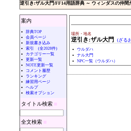
逆引き:ザル大門/FF14用語辞典 ～ ウィンダスの仲
案内
辞典TOP
場所・地名
会員ページ
逆引き:ザル大門
(ざるおお
新規書き込み
索引 (全2028件)
ウルダハ
カテゴリー一覧
ナル大門
更新一覧
NPC一覧（ウルダハ）
NOTE更新一覧
コメント履歴
ランキング
練習用ページ
ヘルプ
検索オプション
タイトル検索
全文検索