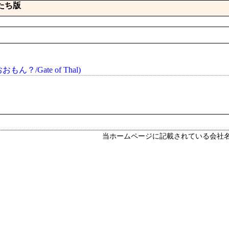
間たち版
もん？/Gate of Thal)
当ホームページに記載されている会社