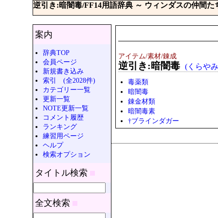
逆引き:暗闇毒/FF14用語辞典 ～ ウィンダスの仲間た
案内
辞典TOP
アイテム/素材/錬成
会員ページ
逆引き:暗闇毒
(くらやみ
新規書き込み
索引 (全2028件)
毒薬類
カテゴリー一覧
暗闇毒
更新一覧
錬金材類
NOTE更新一覧
暗闇毒素
コメント履歴
†ブラインダガー
ランキング
練習用ページ
ヘルプ
検索オプション
タイトル検索
全文検索