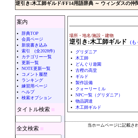
逆引き:木工師ギルド/FF14用語辞典 ～ ウィンダスの
案内
辞典TOP
場所・地名/施設・建物
会員ページ
逆引き:木工師ギルド
(
新規書き込み
索引 (全2028件)
グリダニア
カテゴリー一覧
木工師
更新一覧
どんぐり遊園
NOTE更新一覧
古樫の高堂
コメント履歴
ギルド
ランキング
製作設備
練習用ページ
クォーリーミル
ヘルプ
NPC一覧（グリダニア）
検索オプション
物品調達
木工師ギルド
タイトル検索
当ホームページに記載さ
全文検索