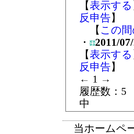
【
表示する
反申告
】
【
この間
・
2011/07/
【
表示する
反申告
】
← 1 →
履歴数：5
中
当ホームペ