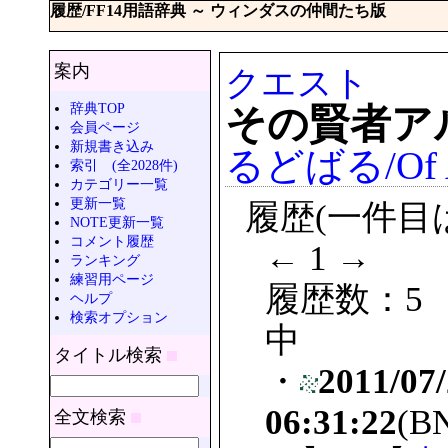
履歴/FF14用語辞典 ～ ウィンダスの仲間たち版
案内
クエスト
辞典TOP
その賢者ア
会員ページ
新規書き込み
るどばる/Of Ar
索引 (全2028件)
カテゴリー一覧
更新一覧
履歴(一件目
NOTE更新一覧
コメント履歴
← 1 →
ランキング
練習用ページ
履歴数：5
ヘルプ
検索オプション
中
タイトル検索
・
2011/07
06:31:22
(B
全文検索