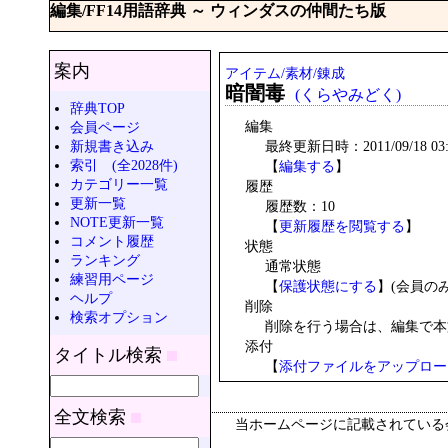
編集/FF14用語辞典 ～ ウィンダスの仲間たち版
案内
アイテム/素材/錬成
暗闇毒
(くらやみどく)
辞典TOP
編集
会員ページ
新規書き込み
最終更新日時：2011/09/18 03:0
索引 (全2028件)
【
編集する
】
カテゴリー一覧
履歴
更新一覧
履歴数：10
NOTE更新一覧
【
更新履歴を閲覧する
】
コメント履歴
状態
ランキング
通常状態
練習用ページ
【
保護状態にする
】(会員の
ヘルプ
削除
検索オプション
削除を行う場合は、編集で本
添付
タイトル検索
【
添付ファイルをアップロー
全文検索
当ホームページに記載されている