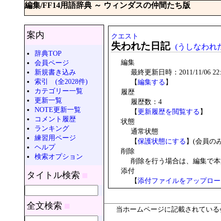
編集/FF14用語辞典 ～ ウィンダスの仲間たち版
案内
クエスト
失われた日記
(うしなわれ
辞典TOP
編集
会員ページ
新規書き込み
最終更新日時：2011/11/06 22:1
索引 (全2028件)
【
編集する
】
カテゴリー一覧
履歴
更新一覧
履歴数：4
NOTE更新一覧
【
更新履歴を閲覧する
】
コメント履歴
状態
ランキング
通常状態
練習用ページ
【
保護状態にする
】(会員の
ヘルプ
削除
検索オプション
削除を行う場合は、編集で本
添付
タイトル検索
【
添付ファイルをアップロー
全文検索
当ホームページに記載されている