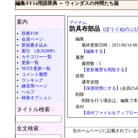
編集/FF14用語辞典 ～ ウィンダスの仲間たち版
案内
アイテム
防具布部品
(ぼうぐぬのぶひ
辞典TOP
編集
会員ページ
新規書き込み
最終更新日時：2011/06/14 00:1
索引 (全2028件)
【
編集する
】
カテゴリー一覧
履歴
更新一覧
履歴数：5
NOTE更新一覧
【
更新履歴を閲覧する
】
コメント履歴
状態
ランキング
通常状態
練習用ページ
【
保護状態にする
】(会員の
ヘルプ
削除
検索オプション
削除を行う場合は、編集で本
添付
タイトル検索
【
添付ファイルをアップロー
全文検索
当ホームページに記載されている