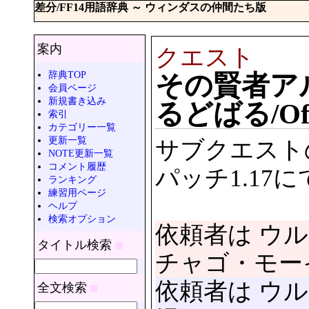
差分/FF14用語辞典 ～ ウィンダスの仲間たち版
案内
クエスト
辞典TOP
その賢者ア
会員ページ
新規書き込み
るどばる/Of A
索引
カテゴリー一覧
更新一覧
サブクエスト
NOTE更新一覧
コメント履歴
パッチ1.17
ランキング
練習用ページ
ヘルプ
検索オプション
依頼者は ウ
タイトル検索
チャゴ・モーイ 
依頼者は ウ
全文検索