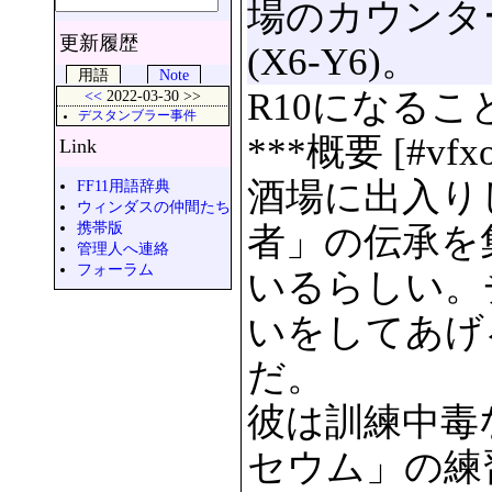
場のカウンタ
更新履歴
(X6-Y6)。
用語
Note
R10になる
<<
2022-03-30 >>
デスタンブラー事件
***概要 [#vfxo
Link
酒場に出入り
FF11用語辞典
ウィンダスの仲間たち
携帯版
者」の伝承を
管理人へ連絡
フォーラム
いるらしい。
いをしてあげ
だ。
彼は訓練中毒
セウム」の練