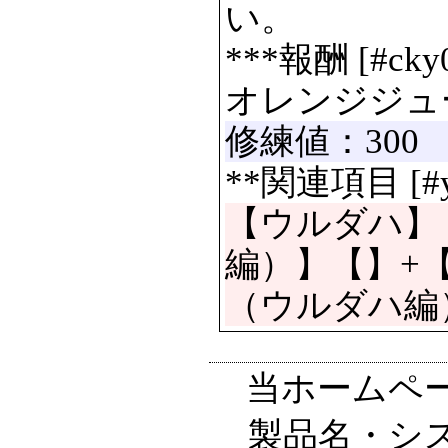
い。
***報酬 [#cky0
オレンジジュース
修練値：300
**関連項目 [#y
【ウルダハ】
編）】【】+
（ウルダハ編
当ホームペ
製品名・シ