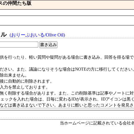
ダスの仲間たち版
イル
(おりーぶおいる/Olive Oil)
提供を行ったり、軽い質問や疑問がある場合に書き込み、回答を得る場で
ださい。また、議論になりそうな場合はNOTEの方に移行してください
削除出来ません。
月後に自動的に削除されます。
の入力を禁止しております。
り無く削除する場合があります。また、この削除基準は記事やノートに
にチェックを入れた場合は、日毎に変わるIDが表示され、IDアイコンは黒
柄などは書き込まないで下さい。あまりに酷いと思ったコメントを発見さ
当ホームページに記載されている会社