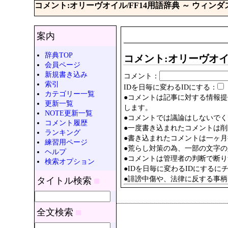
コメント:オリーヴオイル/FF14用語辞典 ～ ウィン
案内
辞典TOP
コメント:オリーヴオ
会員ページ
新規書き込み
コメント：
索引
IDを日毎に変わるIDにする：
カテゴリー一覧
●コメントは記事に対する情報
更新一覧
します。
NOTE更新一覧
●コメントでは議論はしないでく
コメント履歴
●一度書き込まれたコメントは
ランキング
●書き込まれたコメントは一ヶ
練習用ページ
●荒らし対策の為、一部の文字
ヘルプ
●コメントは管理者の判断で断
検索オプション
●IDを日毎に変わるIDにする
●誹謗中傷や、法律に反する事
タイトル検索
全文検索